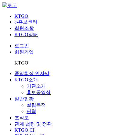
KTGO
e
-홍보센터
회원조합
KTGO
장터
로그인
회원가입
KTGO
중앙회장 인사말
KTGO소개
기관소개
홍보동영상
일반현황
설립목적
연혁
조직도
관계 법령 및 정관
KTGO CI