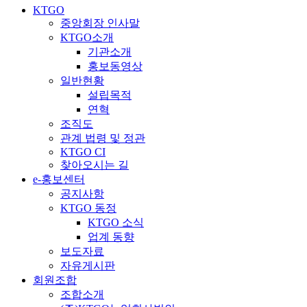
KTGO
중앙회장 인사말
KTGO소개
기관소개
홍보동영상
일반현황
설립목적
연혁
조직도
관계 법령 및 정관
KTGO CI
찾아오시는 길
e
-홍보센터
공지사항
KTGO 동정
KTGO 소식
업계 동향
보도자료
자유게시판
회원조합
조합소개