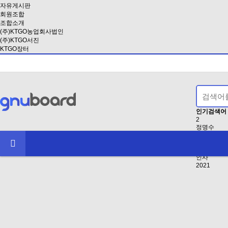
자유게시판
회원조합
조합소개
(주)KTGO농업회사법인
(주)KTGO서진
KTGO장터
인기검색어
2
정명수
EB8BB4EB
2024
EAB3B5EB
인사
2021