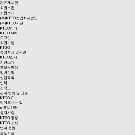
자유게시판
회원조합
조합소개
(주)KTGO농업회사법인
(주)KTGO서진
KTGO
장터
KTGO MALL
로그인
회원가입
KTGO
중앙회장 인사말
KTGO소개
기관소개
홍보동영상
일반현황
설립목적
연혁
조직도
관계 법령 및 정관
KTGO CI
찾아오시는 길
e
-홍보센터
공지사항
KTGO 동정
KTGO 소식
업계 동향
보도자료