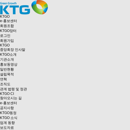
KTGO
e
-홍보센터
회원조합
KTGO
장터
로그인
회원가입
KTGO
중앙회장 인사말
KTGO소개
기관소개
홍보동영상
일반현황
설립목적
연혁
조직도
관계 법령 및 정관
KTGO CI
찾아오시는 길
e
-홍보센터
공지사항
KTGO동정
KTGO 소식
업계 동향
보도자료