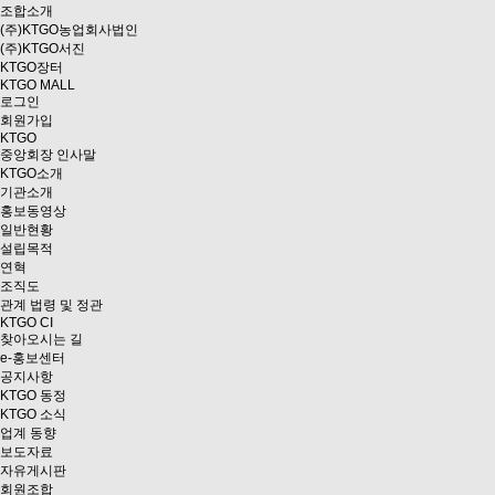
조합소개
(주)KTGO농업회사법인
(주)KTGO서진
KTGO
장터
KTGO MALL
로그인
회원가입
KTGO
중앙회장 인사말
KTGO소개
기관소개
홍보동영상
일반현황
설립목적
연혁
조직도
관계 법령 및 정관
KTGO CI
찾아오시는 길
e
-홍보센터
공지사항
KTGO 동정
KTGO 소식
업계 동향
보도자료
자유게시판
회원조합