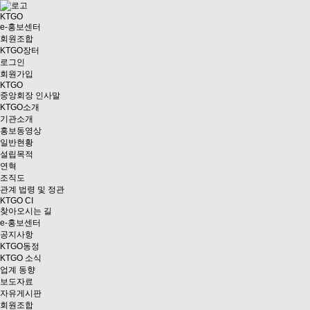
KTGO
e
-홍보센터
회원조합
KTGO
장터
로그인
회원가입
KTGO
중앙회장 인사말
KTGO소개
기관소개
홍보동영상
일반현황
설립목적
연혁
조직도
관계 법령 및 정관
KTGO CI
찾아오시는 길
e
-홍보센터
공지사항
KTGO동정
KTGO 소식
업계 동향
보도자료
자유게시판
회원조합