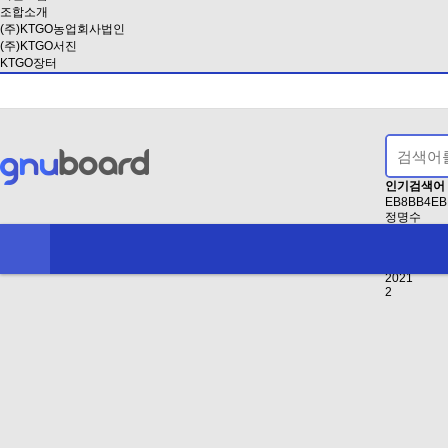
조합소개
(주)KTGO농업회사법인
(주)KTGO서진
KTGO장터
인기검색어
EB8BB4EB
정명수
EAB3B5EB
인사
2024
2021
2