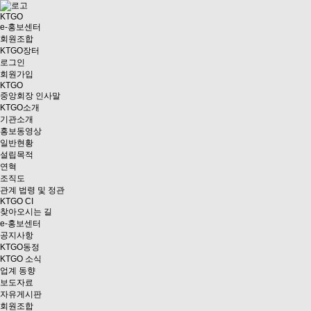
KTGO
e
-홍보센터
회원조합
KTGO
장터
로그인
회원가입
KTGO
중앙회장 인사말
KTGO소개
기관소개
홍보동영상
일반현황
설립목적
연혁
조직도
관계 법령 및 정관
KTGO CI
찾아오시는 길
e
-홍보센터
공지사항
KTGO동정
KTGO 소식
업계 동향
보도자료
자유게시판
회원조합