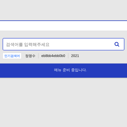
정명수
eb8bb4ebb0b0
2021
인기검색어
EAB3B5EB8C80ED9994
인사
2024
2
메뉴 준비 중입니다.