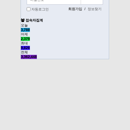
회원가입
/
정보찾기
자동로그인
접속자집계
오늘
3,788
어제
2,379
최대
9,828
전체
3,362,448