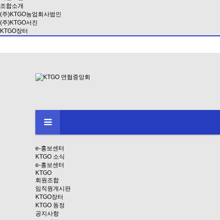
조합소개
(주)KTGO농업회사법인
(주)KTGO서진
KTGO장터
e-홍보센터
KTGO 소식
e-홍보센터
KTGO
회원조합
임직원게시판
KTGO장터
KTGO 동정
공지사항