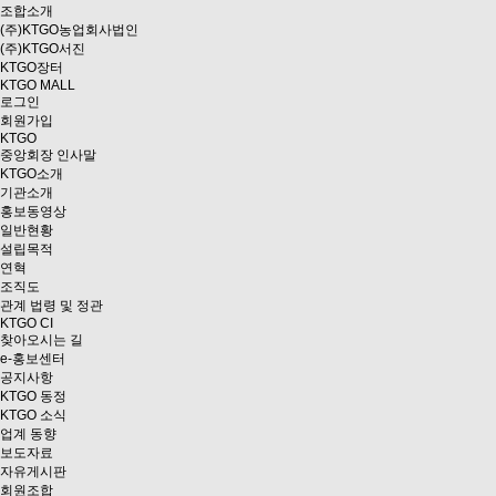
조합소개
(주)KTGO농업회사법인
(주)KTGO서진
KTGO
장터
KTGO MALL
로그인
회원가입
KTGO
중앙회장 인사말
KTGO소개
기관소개
홍보동영상
일반현황
설립목적
연혁
조직도
관계 법령 및 정관
KTGO CI
찾아오시는 길
e
-홍보센터
공지사항
KTGO 동정
KTGO 소식
업계 동향
보도자료
자유게시판
회원조합