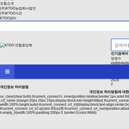
조합소개
(주)KTGO농업회사법인
(주)KTGO서진
KTGO장터
인기검색어
정명수
eb8bb4ebb
2021
EAB3B5EB
인사
2024
2
개인정보 처리방침
개인정보 처리방침에 대한
ox_clear{clear:both} #current_connect li .inner{position:relative;border:1px solid
.crt_name {margin:20px 20px 15px;display:block;min-height:88px} #current_conne
width:100%;height:auto} #current_connect .crt_lct{display:block;text-align:center;
#current_connect .crt_lct a{color:#3ca1ff} #current_connect .crt_num{position:abso
li.empty_li{width:100%;padding:200px 0 ;border:0;color:#666}