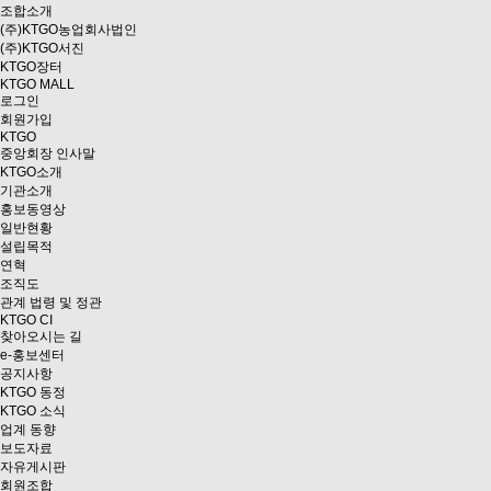
조합소개
(주)KTGO농업회사법인
(주)KTGO서진
KTGO
장터
KTGO MALL
로그인
회원가입
KTGO
중앙회장 인사말
KTGO소개
기관소개
홍보동영상
일반현황
설립목적
연혁
조직도
관계 법령 및 정관
KTGO CI
찾아오시는 길
e
-홍보센터
공지사항
KTGO 동정
KTGO 소식
업계 동향
보도자료
자유게시판
회원조합