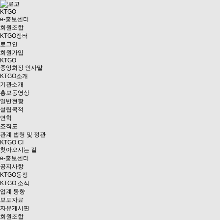
KTGO
e
-홍보센터
회원조합
KTGO
장터
로그인
회원가입
KTGO
중앙회장 인사말
KTGO소개
기관소개
홍보동영상
일반현황
설립목적
연혁
조직도
관계 법령 및 정관
KTGO CI
찾아오시는 길
e
-홍보센터
공지사항
KTGO동정
KTGO 소식
업계 동향
보도자료
자유게시판
회원조합