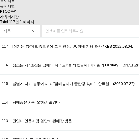
보도자료
공지사항
KTGO동정
자유게시판
Total 117건
1 페이지
117
[여기는 충주] 집중호우에 고온 현상…잎담배 피해 확산 / KBS 2022.08.04.
116
정조는 왜 "조선을 담배의 나라로!"를 외쳤을까 [이기환의 Hi-story] - 경향신문(2
115
불볕에 따고 불통에 찌고 "담배농사가 끝판왕 맞네" - 한국일보(2020.07.27)
114
담배끊은 사람 오히려 줄었다
113
권영세 안동시장 잎담배 판매장 방문