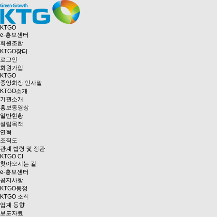
KTGO
e
-홍보센터
회원조합
KTGO
장터
로그인
회원가입
KTGO
중앙회장 인사말
KTGO소개
기관소개
홍보동영상
일반현황
설립목적
연혁
조직도
관계 법령 및 정관
KTGO CI
찾아오시는 길
e
-홍보센터
공지사항
KTGO동정
KTGO 소식
업계 동향
보도자료