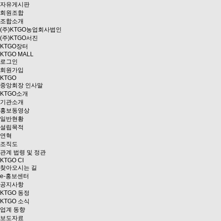
자유게시판
회원조합
조합소개
(주)KTGO농업회사법인
(주)KTGO서진
KTGO
장터
KTGO MALL
로그인
회원가입
KTGO
중앙회장 인사말
KTGO소개
기관소개
홍보동영상
일반현황
설립목적
연혁
조직도
관계 법령 및 정관
KTGO CI
찾아오시는 길
e
-홍보센터
공지사항
KTGO 동정
KTGO 소식
업계 동향
보도자료