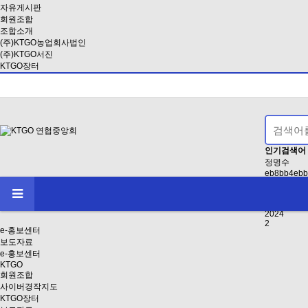
자유게시판
회원조합
조합소개
(주)KTGO농업회사법인
(주)KTGO서진
KTGO장터
인기검색어
정명수
eb8bb4ebb
2021
EAB3B5EB
인사
2024
2
e-홍보센터
보도자료
e-홍보센터
KTGO
회원조합
사이버경작지도
KTGO장터