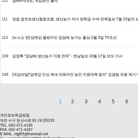
112
담배4사대표, 국감증인 출석
111
정읍 엽연초생산협동조합, 생산농가 자녀 장학금 수여-전북일보 7월 23일자 
110
[뉴스쇼 판] 담뱃값 올랐어도 잎담배 농가는 울상-2월 3일 TV조선
109
김영록 "잎담배 생산농가 지원 전무" - 전남일보 10월 17일 보도 기사
108
[국감파일]"담뱃값 인상 최대 피해자인 농민 지원대책 없어" 김광림 의원 제기-
1
2
3
4
5
6
다음
맨끝
개인정보취급방침
대전 서구 둔산서로 81 (우)35233
TEL. 042-471-4195
FAX. 042-471-4187
E-MAIL. ntgf05@hanmail.net