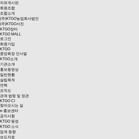
자유게시판
회원조합
조합소개
(주)KTGO농업회사법인
(주)KTGO서진
KTGO
장터
KTGO MALL
로그인
회원가입
KTGO
중앙회장 인사말
KTGO소개
기관소개
홍보동영상
일반현황
설립목적
연혁
조직도
관계 법령 및 정관
KTGO CI
찾아오시는 길
e
-홍보센터
공지사항
KTGO 동정
KTGO 소식
업계 동향
보도자료