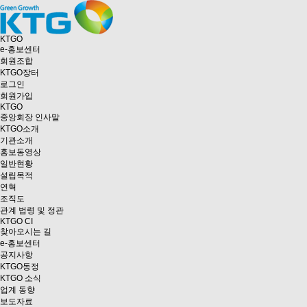
KTGO
e
-홍보센터
회원조합
KTGO
장터
로그인
회원가입
KTGO
중앙회장 인사말
KTGO소개
기관소개
홍보동영상
일반현황
설립목적
연혁
조직도
관계 법령 및 정관
KTGO CI
찾아오시는 길
e
-홍보센터
공지사항
KTGO동정
KTGO 소식
업계 동향
보도자료