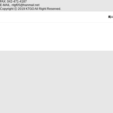
FAX. 042-471-4187
E-MAIL. ntgf05@hanmail.net
Copyright ⓒ 2019 KTGO All Right Reserved.
회